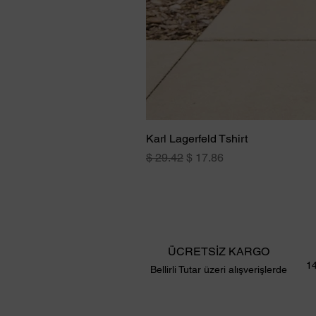
Karl Lagerfeld Tshirt
Normal Fiyat
İndirimli Fiyat
$ 29.42
$ 17.86
ÜCRETSİZ KARGO
14
Bellirli Tutar üzeri alışverişlerde