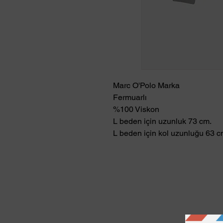
Marc O'Polo Marka
Fermuarlı
%100 Viskon
L beden için uzunluk 73 cm.
L beden için kol uzunluğu 63 