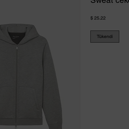
Sweat cek
Fiyat
$ 25.22
Tükendi