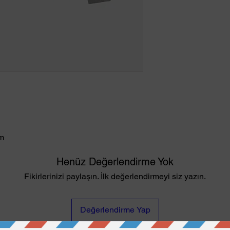
cm
Henüz Değerlendirme Yok
Fikirlerinizi paylaşın. İlk değerlendirmeyi siz yazın.
Değerlendirme Yap