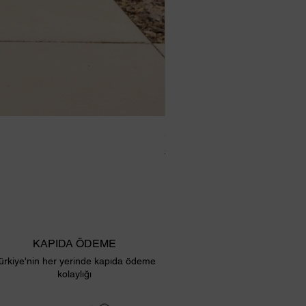
SANDRO Erkek Tshirt Gri
Normal Fiyat
İndirimli Fiyat
$ 39.92
$ 19.96
KAPIDA ÖDEME
ürkiye'nin her yerinde kapıda ödeme
kolaylığı