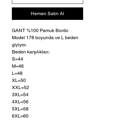
Hemen Satın Al
GANT %100 Pamuk Bordo
Model 178 boyunda ve L beden
giyiyor.
Beden karşılıkları:
S=44
M=46
L=48
XL=50
XXL=52
3XL=54
4XL=56
5XL=58
6XL=60