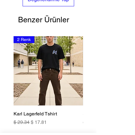
Benzer Ürünler
2 Renk
Karl Lagerfeld Tshirt
SANDRO Erkek Tshirt G
Normal Fiyat
İndirimli Fiyat
Normal Fiyat
$ 29.34
$ 17.81
$ 39.82