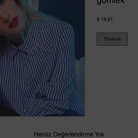
gömlek
Fiyat
$ 19.91
Tükendi
Henüz Değerlendirme Yok