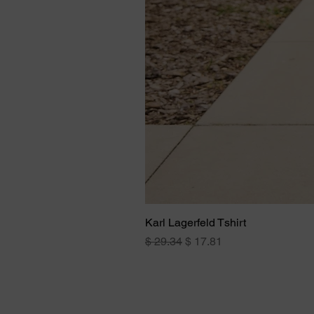
Karl Lagerfeld Tshirt
Normal Fiyat
İndirimli Fiyat
$ 29.34
$ 17.81