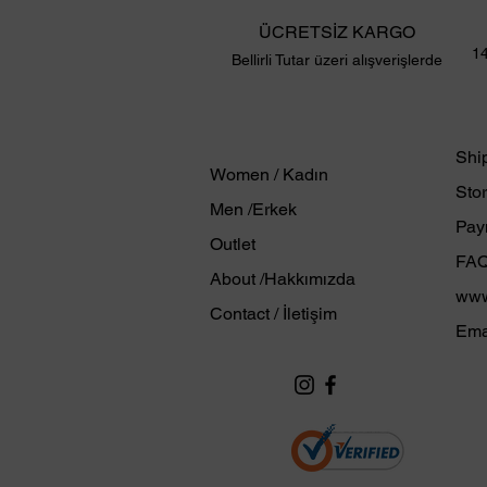
ÜCRETSİZ KARGO
14
Bellirli Tutar üzeri alışverişlerde
Shi
Women
/ Kadın
Stor
Men
/Erkek
Pay
Outlet
FA
About /Hakkımızda
www
Contact / İletişim
Ema