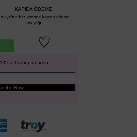
KAPIDA ÖDEME
ürkiye'nin her yerinde kapıda ödeme
kolaylığı
k
t 10% off your purchase
scribe Now