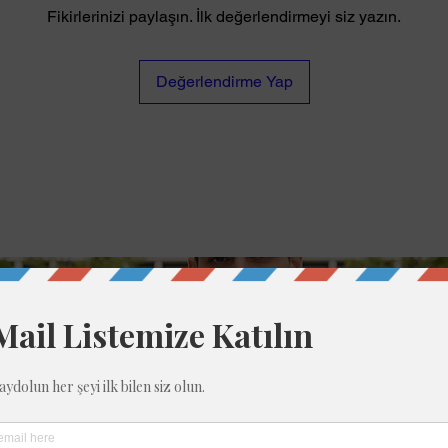
Fikirlerinizi paylaşın. İlk değerlendirmeyi siz yazın.
Değerlendirme Yap