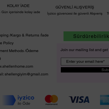
KOLAY İADE
GÜVENLİ ALIŞVERİŞ
 Gün içerisinde kolay iade
İyzico güvencesi ile güvenli Alışveriş
T
pping /Kargo & Returns /İade
Sürdürebilirli
e Policy
Join our mailing list and ge
ment Methods /Ödeme
Q
.shellenhome.com
Sub
il:
shellengiyim@gmail.com