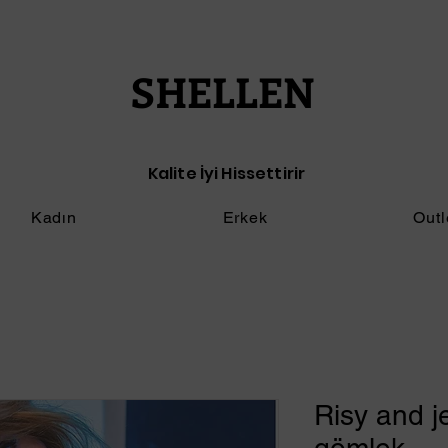
SHELLEN
Kalite İyi Hissettirir
Kadın
Erkek
Outl
Risy and j