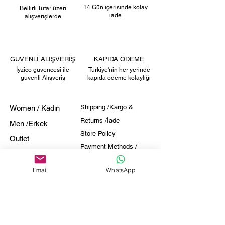
14 Gün içerisinde kolay
Bellirli Tutar üzeri
iade
alışverişlerde
GÜVENLİ ALIŞVERİŞ
KAPIDA ÖDEME
İyzico güvencesi ile
Türkiye'nin her yerinde
güvenli Alışveriş
kapıda ödeme kolaylığı
Shipping /Kargo &
Women
/ Kadın
Returns /İade
Men
/Erkek
Store Policy
Outlet
Payment Methods /
About /Hakkımızda
Ödeme
Contact / İletişim
Email
WhatsApp
FAQ
www.shellenhome.com
Email:
shellengiyim@gmail.com