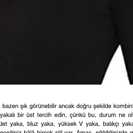
a bazen şık görünebilir ancak doğru şekilde kombi
akalı bir üst tercih edin, çünkü bu, durum ne ol
klet yaka, bluz yaka, yüksek V yaka, balıkçı yak
ceğiniz hâlâ birçok stil var. Amaç, eğildiğinizde g