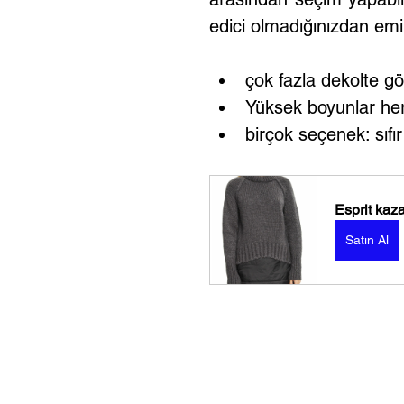
edici olmadığınızdan emi
çok fazla dekolte g
Yüksek boyunlar her
birçok seçenek: sıfı
Esprit kaz
Satın Al