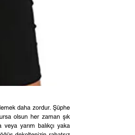
nlemek daha zordur. Şüphe 
ursa olsun her zaman şık 
a veya yarım balıkçı yaka 
öğüs dekoltenizin rahatsız 