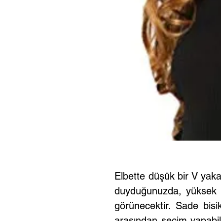
Elbette düşük bir V yak
duyduğunuzda, yüksek y
görünecektir. Sade bisi
arasından seçim yapabile